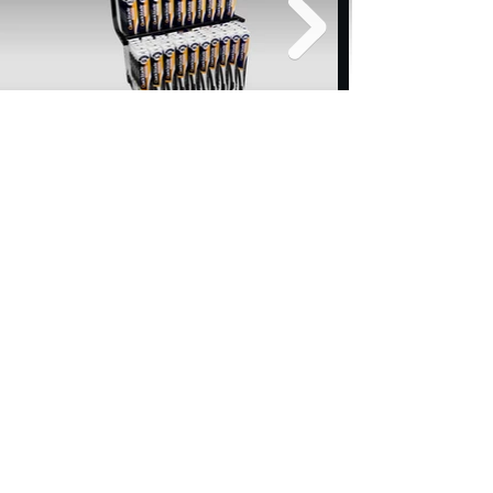
Bienvenue aux nouveaux
distributeurs.
Nous sommes fiers de déservir tout l'Est du
Canada.
Contactez nos représentants pour obtenir toutes
les informations sur
nos programmes pour augmenter vos ventes. Il
nous fera plaisir de
vous aider, étape par étape pour obtenir vos
objectifs rapidement.
Nous contacter
Il nous fera plaisir de vous donner toute
l'information
nécessaire afin de répondre à vos besoins.