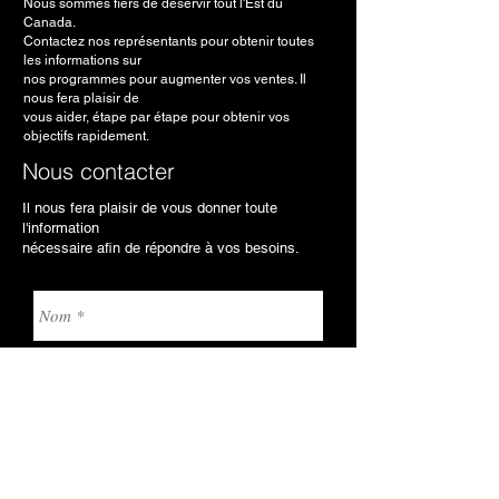
Nous sommes fiers de déservir tout l'Est du
Canada.
Contactez nos représentants pour obtenir toutes
les informations sur
nos programmes pour augmenter vos ventes. Il
nous fera plaisir de
vous aider, étape par étape pour obtenir vos
objectifs rapidement.
Nous contacter
Il nous fera plaisir de vous donner toute
l'information
nécessaire afin de répondre à vos besoins.