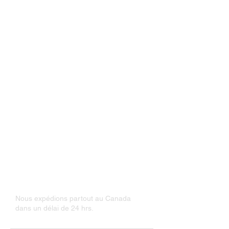
GRANDEUR DISPONIBLE
RFW16 (16")
RFW18 (18")
RFW20 (20")
RFW22 (22")
RFW24 (24")
RFW26 (26")
RFW28 (28")
Unitaire / Boîte de 10 / Caisse de 50
Nous expédions partout au Canada
dans un délai de 24 hrs.