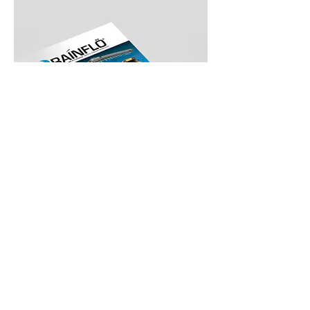
Brochure
Rainflö