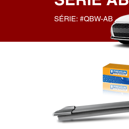
SÉRIE: #QBW-AB