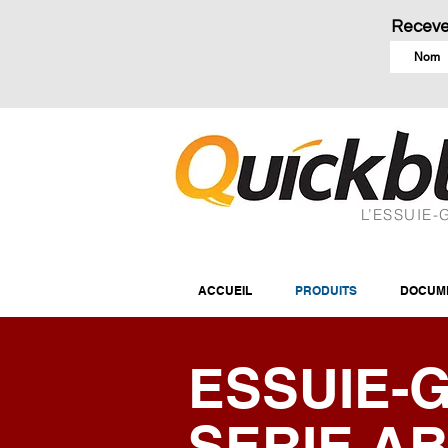
Receve
L’ESSUIE-
ACCUEIL
PRODUITS
DOCUME
ESSUIE-
SERIE A