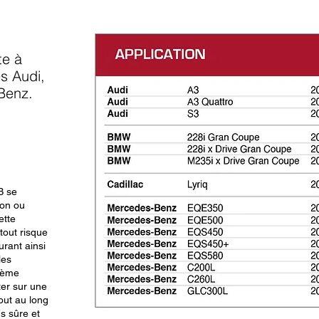
te à
s Audi,
-Benz.
B se
ion ou
ette
tout risque
urant ainsi
les
stème
er sur une
out au long
s sûre et