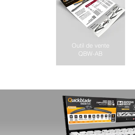
Outil de vente
QBW-AB