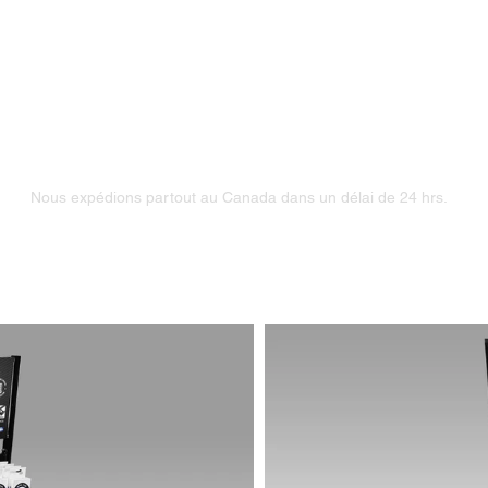
QBW18AB (18")
QBW19AB
(19")
QBW20AB
(20")
QBW22AB
(22")
QBW26AB
(26")
Unitaire / Boîte de 10 / Caisse de 50
Nous expédions partout au Canada dans un délai de 24 hrs.