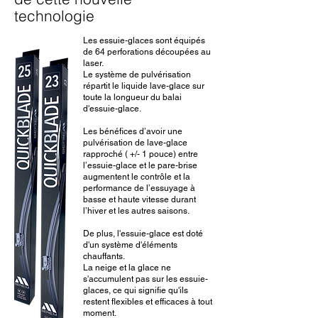
technologie
Les essuie-glaces sont équipés
de 64 perforations découpées au
laser.
Le système de pulvérisation
répartit le liquide lave-glace sur
toute la longueur du balai
d'essuie-glace.
Les bénéfices d’avoir une
pulvérisation de lave-glace
rapproché ( +/- 1 pouce) entre
l’essuie-glace et le pare-brise
augmentent le contrôle et la
performance de l’essuyage à
basse et haute vitesse durant
l’hiver et les autres saisons.
De plus, l'essuie-glace est doté
d'un système d'éléments
chauffants.
La neige et la glace ne
s'accumulent pas sur les essuie-
glaces, ce qui signifie qu'ils
restent flexibles et efficaces à tout
moment.