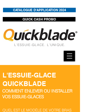
CATALOGUE D'APPLICATION 2024
QUICK CASH PROMO
L’ESSUIE-GLACE. L’UNIQUE.
L'ESSUIE-GLACE
QUICKBLADE
COMMENT ENLEVER OU INSTALLER
VOS ESSUIE-GLACES
QUEL EST LE MODÈLE DE VOTRE BRAS